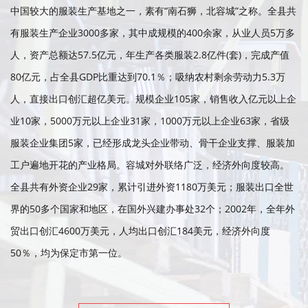
中国较大的服装生产基地之一，素有“南石狮，北容城”之称。全县共
有服装生产企业3000多家，其中成规模的400余家，从业人员5万多
人，资产总额达57.5亿元，年生产各类服装2.8亿件(套)，完成产值
80亿元，占全县GDP比重达到70.1％；吸纳农村剩余劳动力5.3万
人，直接出口创汇超亿美元。规模企业105家，销售收入亿元以上企
业10家，5000万元以上企业31家，1000万元以上企业63家，省级
服装企业集团5家，已经形成龙头企业带动、骨干企业支撑、服装加
工户遍地开花的产业格局。容城对外联络广泛，经济外向度较高。
全县共有外资企业29家，累计引进外资1180万美元；服装出口全世
界的50多个国家和地区，在国外兴建办事处32个；2002年，全年外
贸出口创汇4600万美元，人均出口创汇184美元，经济外向度
50％，均为保定市第一位。