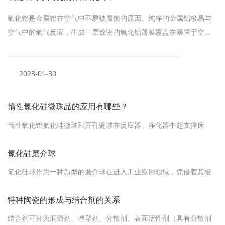
氧化铝是金属铝在空气中不易被腐蚀的原因。纯净的金属铝极易与
空气中的氧气反应，生成一层致密的氧化铝薄膜覆盖在暴露于空…
2023-01-30
惰性氮化硅微珠品的应用有哪些？
惰性氧化铝氮化硅微珠和开孔瓷球在反应器、净化器中起支撑床
层，分布气流、液流、覆盖催化剂等重要作用。根据需要可分别选
用惰性瓷球各开孔瓷球。特别是开孔瓷球更具有可以使净化器反应
氮化硅磨介球
器中的流体均匀分布，使传质传热反应均匀和高效的进行。不使反
氮化硅球作为一种新型的磨介球在进入工业应用领域，凭借着其极
应物和热量集中、大量地出现于局部地方，防止塔器某些地方反应…
低的磨损率和优异的力学性能等，备受关注，尽管受限于氮化硅的
应用成本的原因，氮化硅磨介球的应用并没有那么广泛， 但研磨介
特种陶瓷的形成与结合剂的关系
质的使用要求来说，氮化硅还是一个及其有潜力的研磨材料。
结合剂可分为润滑剂、增塑剂、分散剂、表面活性剂（具有分散剂