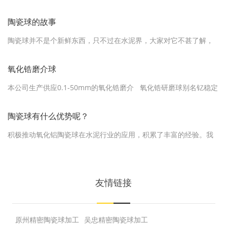
和润滑功能）等，为满足成形需要，通常采用多种有机材料的组
合。选择结合剂，要考虑以下因素： 1、结合剂能被粉料润湿是必要
陶瓷球的故事
条件。当粉料的临界表面张力（yoc）或表面自由能（yos）比结合
陶瓷球并不是个新鲜东西，只不过在水泥界，大家对它不甚了解，
剂的表面张力（yoc）大时，才能很好地润湿。 …
有点儿“养在深宫无人识”的意思。多年以来，我们一直生产它们来供
应建陶和化工领域。有时候做为研磨介质，有时候作为填料和催化
氧化锆磨介球
剂。虽然外表相似，但因为用途不同，其生产工艺和配方也各有机
本公司生产供应0.1-50mm的氧化锆磨介 氧化锆研磨球别名钇稳定
杼，性能和技术参数更是天壤之别。 近一两年来，水泥行业有…
氧化锆珠，95氧化锆陶瓷球，氧化锆球，锆珠。氧化锆研磨球圆整
度好，表面光滑，流动性高;具有珍珠般的光泽和光滑工作球面，内
陶瓷球有什么优势呢？
部结构致密，比重6.0，具有强大的抗压力和较高的耐磨性，作为超
积极推动氧化铝陶瓷球在水泥行业的应用，积累了丰富的经验。我
细研磨介质氧化锆微珠是研磨介质中的理想产品。 &nbs…
们的实践表明，在水泥球磨机中用陶瓷球代替原来的钢球和钢锻，
具备明显的优势： 显著降低生产环境的噪音。由于磨机自重降低及
氧化铝陶瓷球自身固有的特性等原因，更换陶瓷球后磨机生产噪音
友情链接
可降低10-15分贝，能够显著降低相关职业病危害。 降低电…
原州精密陶瓷球加工
吴忠精密陶瓷球加工