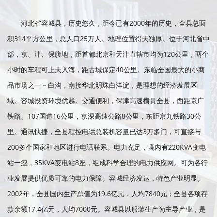
河北省容城县，历史悠久，距今已有2000年的历史，全县总面
积314平方公里，总人口25万人。地理位置得天独厚。位于河北省中
部，京、津、保腹地，距首都北京和天津直辖市均为120公里，两个
小时的车程可上天入海，距古城保定40公里。东临全国最大的小商
品市场之一－白沟，南接华北明珠白洋淀，是理想的经济发展区
域。容城投资环境优越。交通便利，保津高速横贯全县，西距京广
铁路、107国道16公里，京深高速公路8公里，东距京九铁路30公
里。通讯快捷，全县程控电话总装机容量已达3万多门，可直接与
200多个国家和地区进行电话联系。电力充足，境内有220KVA变电
站一痤，35KVA变电站8座，组成科学合理的电力供应网。可为各行
业发展提供优质可靠的电力保障。容城经济发达，特色产业明显。
2002年，全县国内生产总值为19.6亿元，人均7840元；全县各项存
款余额17.4亿元，人均7000元。容城县以服装生产为主导产业，是